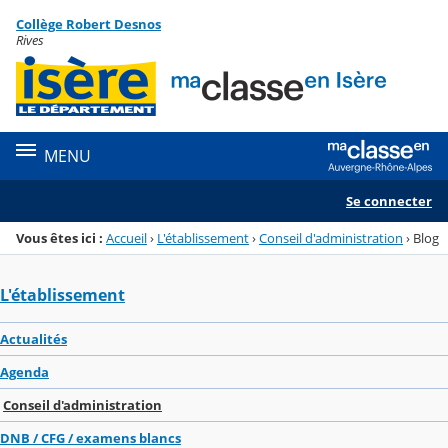
Panneau de gestion des cookies
Collège Robert Desnos
Menu de la rubrique
Contenu
Rives
MENU
Se connecter
Vous êtes ici :
Accueil
›
L'établissement
›
Conseil d'administration
›
Blog
L'établissement
Actualités
Agenda
Conseil d'administration
DNB / CFG / examens blancs