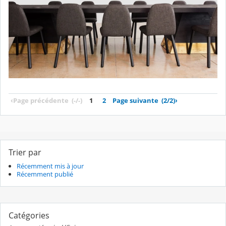
‹
Page précédente
(-/-)
1
2
Page suivante
(2/2)
›
Trier par
Récemment mis à jour
Récemment publié
Catégories