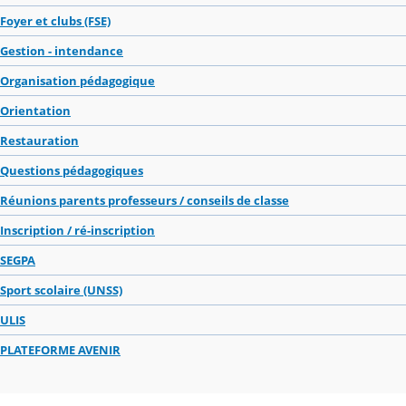
Foyer et clubs (FSE)
Gestion - intendance
Organisation pédagogique
Orientation
Restauration
Questions pédagogiques
Réunions parents professeurs / conseils de classe
Inscription / ré-inscription
SEGPA
Sport scolaire (UNSS)
ULIS
PLATEFORME AVENIR