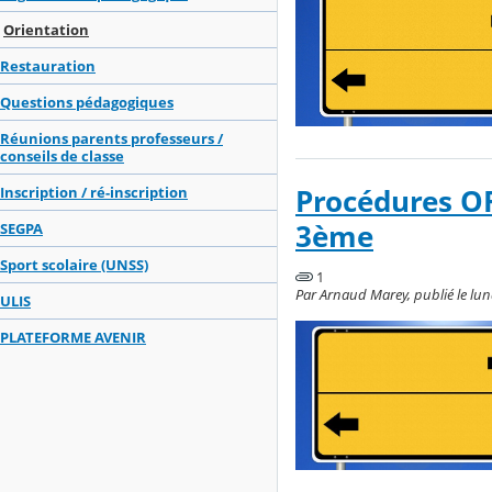
Orientation
Restauration
Questions pédagogiques
Réunions parents professeurs /
conseils de classe
Procédures O
Inscription / ré-inscription
3ème
SEGPA
Sport scolaire (UNSS)
1
Par Arnaud Marey, publié le lun
ULIS
PLATEFORME AVENIR