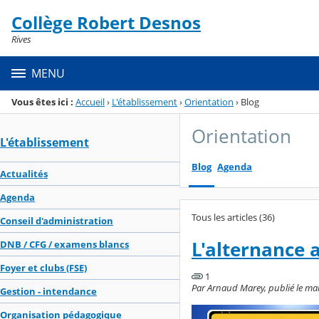
Panneau de gestion des cookies
Collège Robert Desnos
Menu de la rubrique
Contenu
Rives
MENU
Vous êtes ici :
Accueil
›
L'établissement
›
Orientation
›
Blog
Orientation
L'établissement
Blog
Agenda
Actualités
Agenda
Tous les articles (36)
Conseil d'administration
L'alternance 
DNB / CFG / examens blancs
Foyer et clubs (FSE)
1
Par Arnaud Marey, publié le mar
Gestion - intendance
Organisation pédagogique