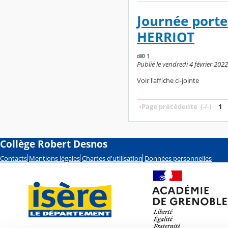
Journée porte
HERRIOT
1
Publié le vendredi 4 février 2022
Voir l'affiche ci-jointe
‹
Page précédente
(-/-)
1
Collège Robert Desnos
Contacts
Mentions légales
Chartes d'utilisation
Données personnelles