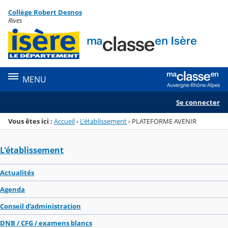
Panneau de gestion des cookies
Collège Robert Desnos
Menu de la rubrique
Contenu
Rives
MENU
Se connecter
Vous êtes ici :
Accueil
›
L'établissement
›
PLATEFORME AVENIR
L'établissement
Actualités
Agenda
Conseil d'administration
DNB / CFG / examens blancs