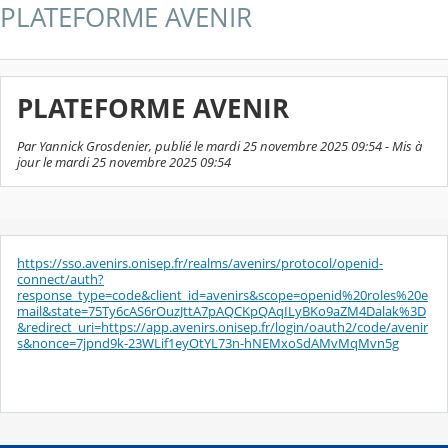
PLATEFORME AVENIR
PLATEFORME AVENIR
Par Yannick Grosdenier, publié le mardi 25 novembre 2025 09:54 - Mis à
jour le mardi 25 novembre 2025 09:54
https://sso.avenirs.onisep.fr/realms/avenirs/protocol/openid-
connect/auth?
response_type=code&client_id=avenirs&scope=openid%20roles%20e
mail&state=75Ty6cAS6rOuzJttA7pAQCKpQAqILyBKo9aZM4Dalak%3D
&redirect_uri=https://app.avenirs.onisep.fr/login/oauth2/code/avenir
s&nonce=7jpnd9k-23WLif1eyOtYL73n-hNEMxoSdAMvMqMvn5g