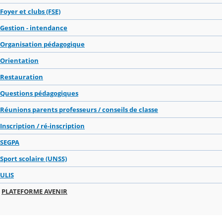
Foyer et clubs (FSE)
Gestion - intendance
Organisation pédagogique
Orientation
Restauration
Questions pédagogiques
Réunions parents professeurs / conseils de classe
Inscription / ré-inscription
SEGPA
Sport scolaire (UNSS)
ULIS
PLATEFORME AVENIR