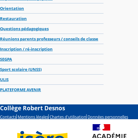
Orientation
Restauration
Questions pédagogiques
Réunions parents professeurs / conseils de classe
Inscription / ré-inscription
SEGPA
Sport scolaire (UNSS)
ULIS
PLATEFORME AVENIR
Collège Robert Desnos
Contacts
Mentions légales
Chartes d'utilisation
Données personnelles