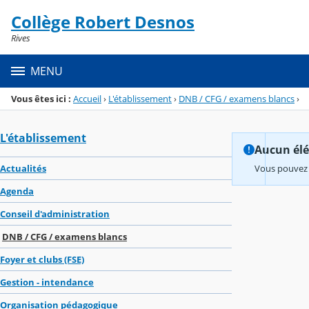
Panneau de gestion des cookies
Collège Robert Desnos
Menu de la rubrique
Contenu
Rives
MENU
Vous êtes ici :
Accueil
›
L'établissement
›
DNB / CFG / examens blancs
›
L'établissement
Aucun élém
Actualités
Vous pouvez 
Agenda
Conseil d'administration
DNB / CFG / examens blancs
Foyer et clubs (FSE)
Gestion - intendance
Organisation pédagogique