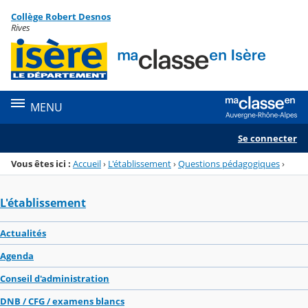
Panneau de gestion des cookies
Collège Robert Desnos
Menu de la rubrique
Contenu
Rives
MENU
Se connecter
Vous êtes ici :
Accueil
›
L'établissement
›
Questions pédagogiques
›
L'établissement
Actualités
Agenda
Conseil d'administration
DNB / CFG / examens blancs