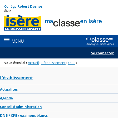
Panneau de gestion des cookies
Collège Robert Desnos
Menu de la rubrique
Contenu
Rives
MENU
Se connecter
Vous êtes ici :
Accueil
›
L'établissement
›
ULIS
›
L'établissement
Actualités
Agenda
Conseil d'administration
DNB / CFG / examens blancs