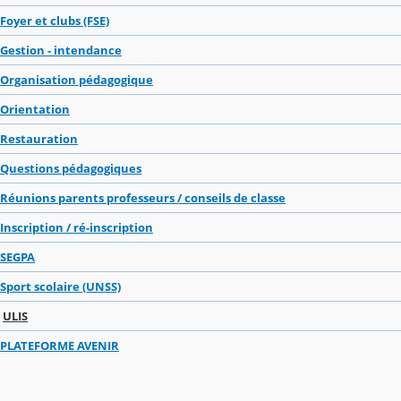
Foyer et clubs (FSE)
Gestion - intendance
Organisation pédagogique
Orientation
Restauration
Questions pédagogiques
Réunions parents professeurs / conseils de classe
Inscription / ré-inscription
SEGPA
Sport scolaire (UNSS)
ULIS
PLATEFORME AVENIR