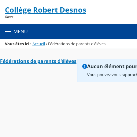
Panneau de gestion des cookies
Collège Robert Desnos
Menu de la rubrique
Contenu
Rives
MENU
Vous êtes ici :
Accueil
›
Fédérations de parents d'élèves
Fédérations de parents d'élèves
Aucun élément pour l
Vous pouvez vous rapproche