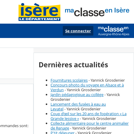
Se connecter
Dernières actualités
Fournitures scolaires
- Yannick Grosdenier
Concours photo du voyage en Alsace et à
Verdun
- Yannick Grosdenier
Jardin pédagogique au collège
- Yannick
Grosdenier
Lancement des fusées à eau au
Levatel
- Yannick Grosdenier
Coup d’œil sur les 20 ans de l’opération « La
Grande lessive »
- Yannick Grosdenier
Collecte alimentaire pour le centre animalier
 commandes sont:
de Renage
- Yannick Grosdenier
P'tit déjeuner
- Yannick Grosdenier