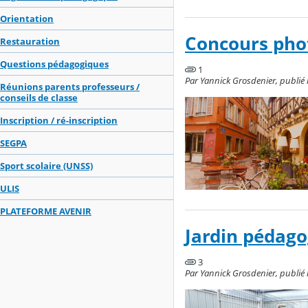
Orientation
Concours phot
Restauration
Questions pédagogiques
1
Par Yannick Grosdenier, publié l
Réunions parents professeurs /
conseils de classe
Inscription / ré-inscription
SEGPA
Sport scolaire (UNSS)
ULIS
PLATEFORME AVENIR
Jardin pédago
3
Par Yannick Grosdenier, publié l