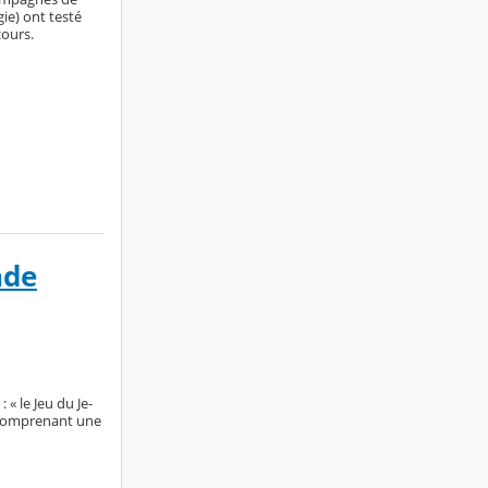
ie) ont testé
cours.
nde
« le Jeu du Je-
t comprenant une