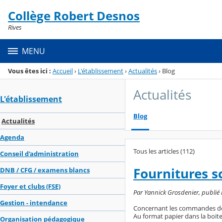
Panneau de gestion des cookies
Collège Robert Desnos
Menu de la rubrique
Contenu
Rives
MENU
Vous êtes ici :
Accueil
›
L'établissement
›
Actualités
›
Blog
Actualités
L'établissement
Blog
Actualités
Agenda
Tous les articles (112)
Conseil d'administration
Fournitures s
DNB / CFG / examens blancs
Foyer et clubs (FSE)
Par Yannick Grosdenier, publié l
Gestion - intendance
Concernant les commandes de f
Au format papier dans la boite 
Organisation pédagogique