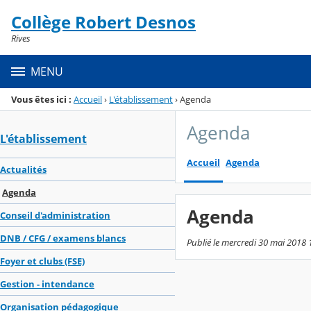
Panneau de gestion des cookies
Collège Robert Desnos
Menu de la rubrique
Contenu
Rives
MENU
Vous êtes ici :
Accueil
›
L'établissement
›
Agenda
Agenda
L'établissement
Accueil
Agenda
Actualités
Agenda
Agenda
Conseil d'administration
DNB / CFG / examens blancs
Publié le mercredi 30 mai 2018 
Foyer et clubs (FSE)
Gestion - intendance
Organisation pédagogique