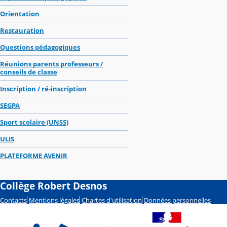
Orientation
Restauration
Questions pédagogiques
Réunions parents professeurs /
conseils de classe
Inscription / ré-inscription
SEGPA
Sport scolaire (UNSS)
ULIS
PLATEFORME AVENIR
Collège Robert Desnos
Contacts
Mentions légales
Chartes d'utilisation
Données personnelles