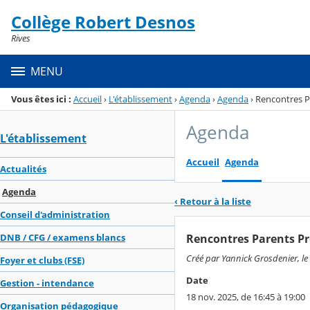
Panneau de gestion des cookies
Collège Robert Desnos
Menu de la rubrique
Contenu
Rives
MENU
Vous êtes ici :
Accueil
›
L'établissement
›
Agenda
›
Agenda
›
Rencontres P
Agenda
L'établissement
Accueil
Agenda
Actualités
Agenda
‹ Retour à la liste
Conseil d'administration
Rencontres Parents Pr
DNB / CFG / examens blancs
Créé par Yannick Grosdenier, le
Foyer et clubs (FSE)
Date
Gestion - intendance
18 nov. 2025, de 16:45 à 19:00
Organisation pédagogique