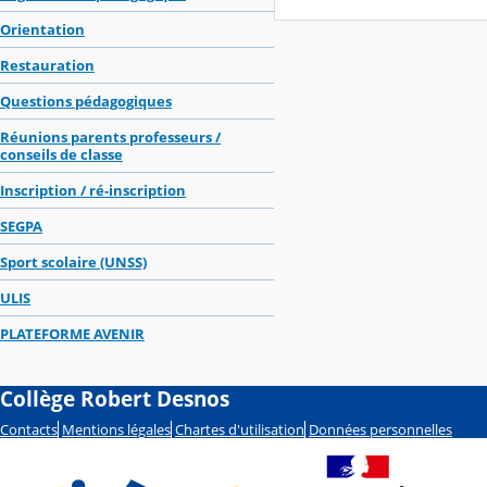
Orientation
Restauration
Questions pédagogiques
Réunions parents professeurs /
conseils de classe
Inscription / ré-inscription
SEGPA
Sport scolaire (UNSS)
ULIS
PLATEFORME AVENIR
Collège Robert Desnos
Contacts
Mentions légales
Chartes d'utilisation
Données personnelles