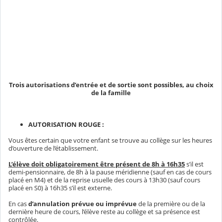
i
c
i
l
Trois autorisations d’entrée et de sortie sont possibles, au choix
de la famille
AUTORISATION ROUGE :
Vous êtes certain que votre enfant se trouve au collège sur les heures
d’ouverture de l’établissement.
L’élève doit obligatoirement être présent de 8h à 16h35
s’il est
demi-pensionnaire, de 8h à la pause méridienne (sauf en cas de cours
placé en M4) et de la reprise usuelle des cours à 13h30 (sauf cours
placé en S0) à 16h35 s’il est externe.
En cas
d’annulation prévue ou imprévue
de la première ou de la
dernière heure de cours, l’élève reste au collège et sa présence est
contrôlée.