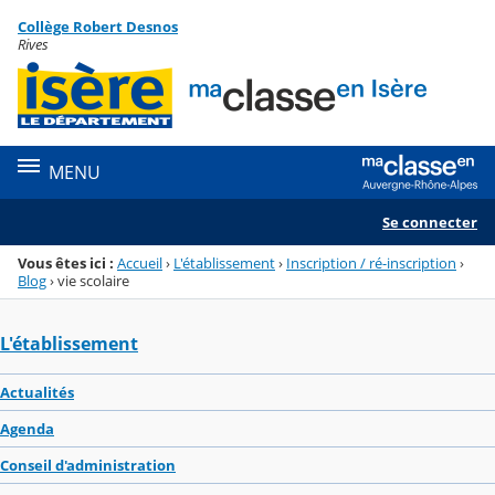
Panneau de gestion des cookies
Collège Robert Desnos
Menu de la rubrique
Contenu
Rives
MENU
Se connecter
Vous êtes ici :
Accueil
›
L'établissement
›
Inscription / ré-inscription
›
Blog
›
vie scolaire
L'établissement
Actualités
Agenda
Conseil d'administration