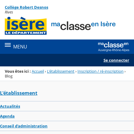
Panneau de gestion des cookies
Collège Robert Desnos
Menu de la rubrique
Contenu
Rives
MENU
Se connecter
Vous êtes ici :
Accueil
›
L'établissement
›
Inscription / ré-inscription
›
Blog
L'établissement
Actualités
Agenda
Conseil d'administration