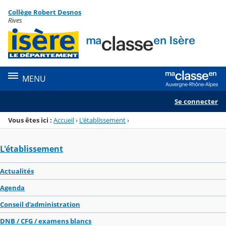
Panneau de gestion des cookies
Collège Robert Desnos
Menu de la rubrique
Contenu
Rives
MENU
Se connecter
Vous êtes ici :
Accueil
›
L'établissement
›
L'établissement
Actualités
Agenda
Conseil d'administration
DNB / CFG / examens blancs