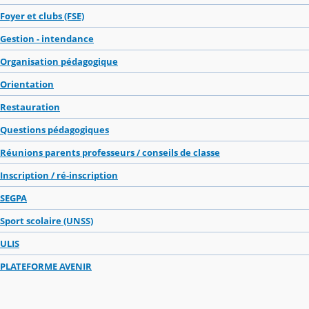
Foyer et clubs (FSE)
Gestion - intendance
Organisation pédagogique
Orientation
Restauration
Questions pédagogiques
Réunions parents professeurs / conseils de classe
Inscription / ré-inscription
SEGPA
Sport scolaire (UNSS)
ULIS
PLATEFORME AVENIR