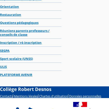
Orientation
Restauration
Questions pédagogiques
Réunions parents professeurs /
conseils de classe
Inscription / ré-inscription
SEGPA
Sport scolaire (UNSS)
ULIS
PLATEFORME AVENIR
Collège Robert Desnos
Contacts
Mentions légales
Chartes d'utilisation
Données personnelles