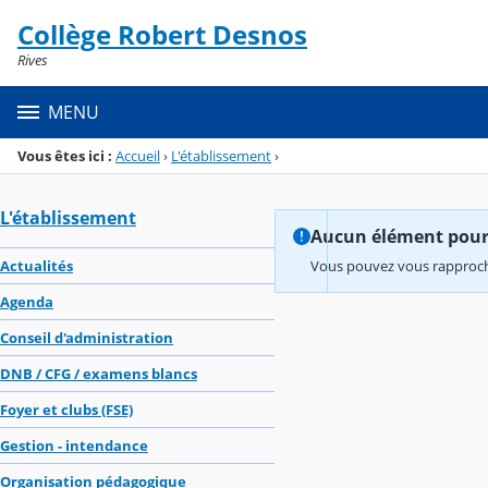
Panneau de gestion des cookies
Collège Robert Desnos
Menu de la rubrique
Contenu
Rives
MENU
Vous êtes ici :
Accueil
›
L'établissement
›
L'établissement
Aucun élément pour l
Actualités
Vous pouvez vous rapproche
Agenda
Conseil d'administration
DNB / CFG / examens blancs
Foyer et clubs (FSE)
Gestion - intendance
Organisation pédagogique