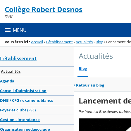
Panneau de gestion des cookies
Collège Robert Desnos
Menu de la rubrique
Contenu
Rives
MENU
Vous êtes ici :
Accueil
›
L'établissement
›
Actualités
›
Blog
›
Lancement des
Actualités
L'établissement
Blog
Actualités
Agenda
‹
Retour au blog
Conseil d'administration
Lancement des
DNB / CFG / examens blancs
Foyer et clubs (FSE)
Par Yannick Grosdenier, publié l
Gestion - intendance
Organisation pédagogique