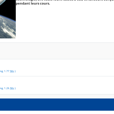
pendant leurs cours.
ng
,
1.77
Mo
)
ng
,
1.26
Mo
)