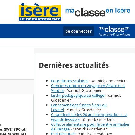
Se connecter
Dernières actualités
Fournitures scolaires
- Yannick Grosdenier
Concours photo du voyage en Alsace et à
Verdun
- Yannick Grosdenier
Jardin pédagogique au collège
- Yannick
Grosdenier
Lancement des fusées à eau au
Levatel
- Yannick Grosdenier
Coup d’œil sur les 20 ans de l’opération « La
Grande lessive »
- Yannick Grosdenier
Collecte alimentaire pour le centre animalier
e
de Renage
- Yannick Grosdenier
 (SVT, SPC et
P'tit déjeuner
- Yannick Grosdenier
s et fabriqués