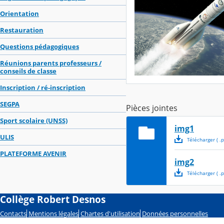
Orientation
Restauration
Questions pédagogiques
Réunions parents professeurs /
conseils de classe
Inscription / ré-inscription
SEGPA
Pièces jointes
Sport scolaire (UNSS)
img1
ULIS
Télécharger
( .
p
PLATEFORME AVENIR
img2
Télécharger
( .
p
Collège Robert Desnos
Contacts
Mentions légales
Chartes d'utilisation
Données personnelles