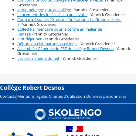
Grosdenier
Jardin pédagogique au collège
- Yannick Grosdenier
Lancement des fusées à eau au Levatel
- Yannick Grosdenier
Coup d’œil sur les 20 ans de l’opération « La Grande lessive
»
- Yannick Grosdenier
Collecte alimentaire pour le centre animalier de
Renage
- Yannick Grosdenier
P'tit déjeuner
- Yannick Grosdenier
Débuts du club nature au collège
- Yannick Grosdenier
Assemblée Générale du FSE du collège Robert Desnos
- Yannick
Grosdenier
Les promeneurs du net
- Yannick Grosdenier
Collège Robert Desnos
Contacts
Mentions légales
Chartes d'utilisation
Données personnelles