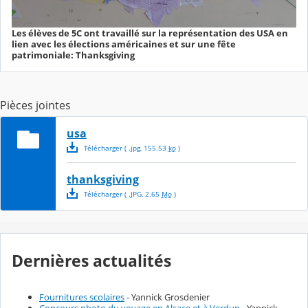
Les élèves de 5C ont travaillé sur la représentation des USA en
lien avec les élections américaines et sur une fête
patrimoniale: Thanksgiving
Pièces jointes
usa
Télécharger
( .
jpg
,
155.53
ko
)
thanksgiving
Télécharger
( .
JPG
,
2.65
Mo
)
Dernières actualités
Fournitures scolaires
- Yannick Grosdenier
Concours photo du voyage en Alsace et à Verdun
- Yannick