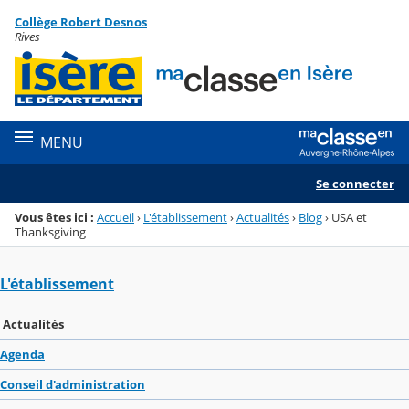
Panneau de gestion des cookies
Collège Robert Desnos
Menu de la rubrique
Contenu
Rives
MENU
Se connecter
Vous êtes ici :
Accueil
›
L'établissement
›
Actualités
›
Blog
›
USA et
Thanksgiving
L'établissement
Actualités
Agenda
Conseil d'administration