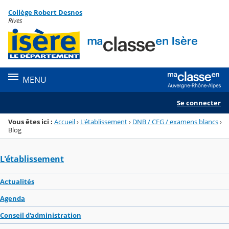
Panneau de gestion des cookies
Collège Robert Desnos
Menu de la rubrique
Contenu
Rives
MENU
Se connecter
Vous êtes ici :
Accueil
›
L'établissement
›
DNB / CFG / examens blancs
›
Blog
L'établissement
Actualités
Agenda
Conseil d'administration