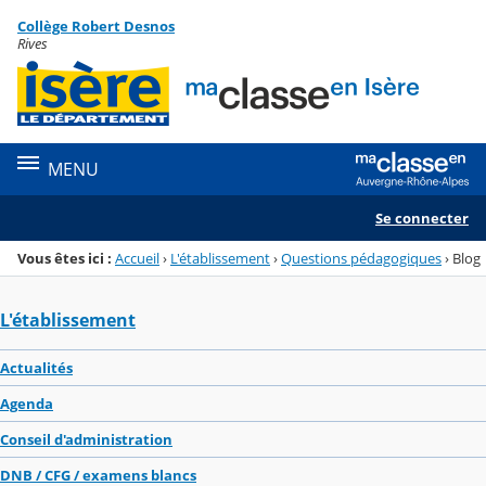
Panneau de gestion des cookies
Collège Robert Desnos
Menu de la rubrique
Contenu
Rives
MENU
Se connecter
Vous êtes ici :
Accueil
›
L'établissement
›
Questions pédagogiques
›
Blog
L'établissement
Actualités
Agenda
Conseil d'administration
DNB / CFG / examens blancs