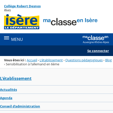
Panneau de gestion des cookies
Collège Robert Desnos
Menu de la rubrique
Contenu
Rives
MENU
Se connecter
Vous êtes ici :
Accueil
›
L'établissement
›
Questions pédagogiques
›
Blog
›
Sensibilisation à l'allemand en 6ème
L'établissement
Actualités
Agenda
Conseil d'administration