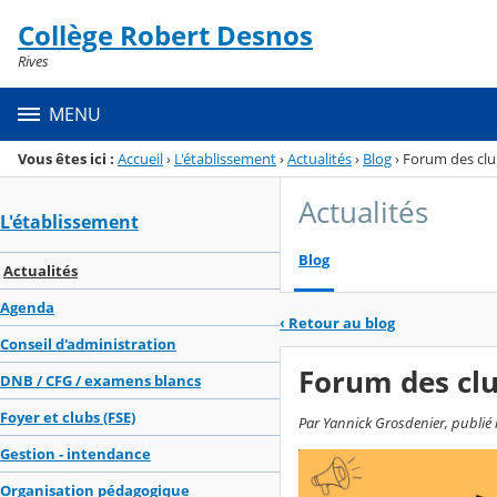
Panneau de gestion des cookies
Collège Robert Desnos
Menu de la rubrique
Contenu
Rives
MENU
Vous êtes ici :
Accueil
›
L'établissement
›
Actualités
›
Blog
›
Forum des clu
Actualités
L'établissement
Blog
Actualités
Agenda
‹
Retour au blog
Conseil d'administration
Forum des cl
DNB / CFG / examens blancs
Foyer et clubs (FSE)
Par Yannick Grosdenier, publié 
Gestion - intendance
Organisation pédagogique