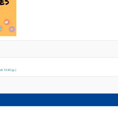
df
,
73.80
ko
)