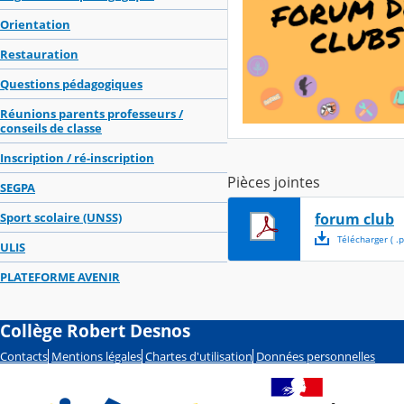
Orientation
Restauration
Questions pédagogiques
Réunions parents professeurs /
conseils de classe
Inscription / ré-inscription
Pièces jointes
SEGPA
Sport scolaire (UNSS)
forum club
Télécharger
( .
p
ULIS
PLATEFORME AVENIR
Collège Robert Desnos
Contacts
Mentions légales
Chartes d'utilisation
Données personnelles