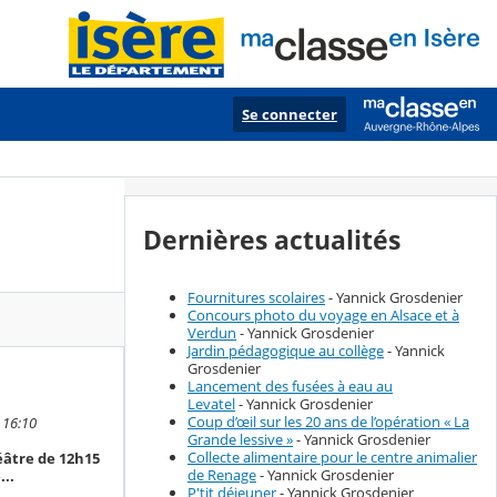
Se connecter
Dernières actualités
Fournitures scolaires
- Yannick Grosdenier
Concours photo du voyage en Alsace et à
Verdun
- Yannick Grosdenier
Jardin pédagogique au collège
- Yannick
Grosdenier
Lancement des fusées à eau au
Levatel
- Yannick Grosdenier
Coup d’œil sur les 20 ans de l’opération « La
 16:10
Grande lessive »
- Yannick Grosdenier
Collecte alimentaire pour le centre animalier
éâtre de 12h15
de Renage
- Yannick Grosdenier
...
P'tit déjeuner
- Yannick Grosdenier