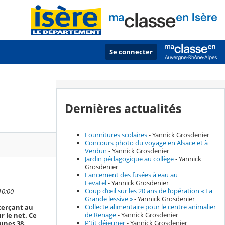
Se connecter
Dernières actualités
Fournitures scolaires
- Yannick Grosdenier
Concours photo du voyage en Alsace et à
Verdun
- Yannick Grosdenier
Jardin pédagogique au collège
- Yannick
Grosdenier
Lancement des fusées à eau au
Levatel
- Yannick Grosdenier
Coup d’œil sur les 20 ans de l’opération « La
10:00
Grande lessive »
- Yannick Grosdenier
Collecte alimentaire pour le centre animalier
xerçant au
de Renage
- Yannick Grosdenier
r le net. Ce
P'tit déjeuner
- Yannick Grosdenier
unes 38.