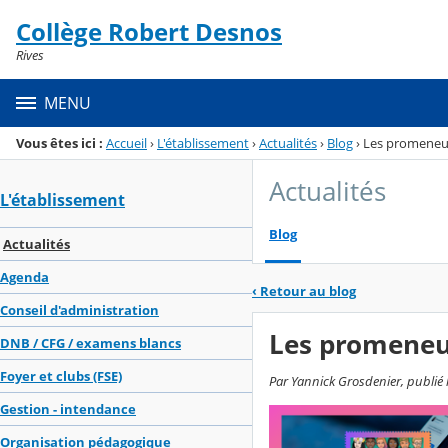
Panneau de gestion des cookies
Collège Robert Desnos
Menu de la rubrique
Contenu
Rives
MENU
Vous êtes ici :
Accueil
›
L'établissement
›
Actualités
›
Blog
›
Les promeneu
Actualités
L'établissement
Blog
Actualités
Agenda
‹
Retour au blog
Conseil d'administration
Les promeneu
DNB / CFG / examens blancs
Foyer et clubs (FSE)
Par Yannick Grosdenier, publié
Gestion - intendance
Organisation pédagogique