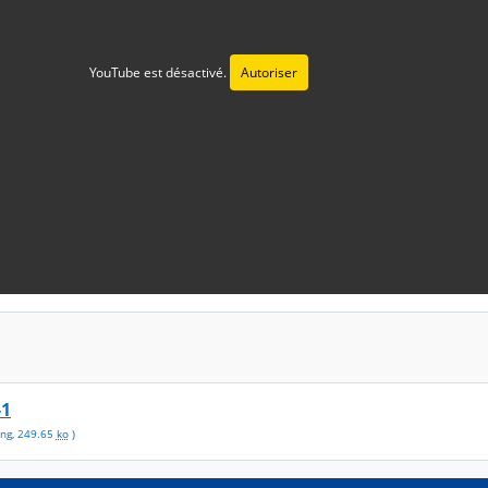
YouTube est désactivé.
Autoriser
-1
ng
,
249.65
ko
)