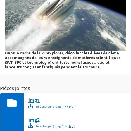
Dans le cadre de l'EPI "explorer, décoller" les élèves de 4ème
accompagnés de leurs enseignants de matières scientifiques
(SVT, SPC et technologie) ont testé leurs fusées à eau et
lanceurs conçus et fabriqués pendant leurs cours.
Pièces jointes
img1
Télécharger
( .
png
,
1.77
Mo
)
img2
Télécharger
( .
png
,
1.26
Mo
)