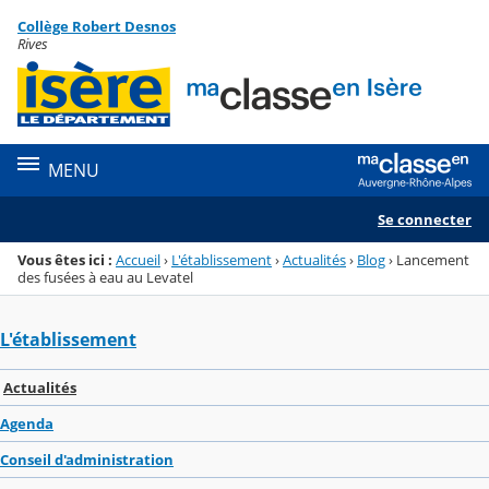
Panneau de gestion des cookies
Collège Robert Desnos
Menu de la rubrique
Contenu
Rives
MENU
Se connecter
Vous êtes ici :
Accueil
›
L'établissement
›
Actualités
›
Blog
›
Lancement
des fusées à eau au Levatel
L'établissement
Actualités
Agenda
Conseil d'administration